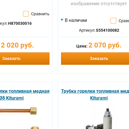
Сравнить
В наличии
Срав
кул:
H870030016
Артикул:
S554100082
2 020 руб.
2 070 руб.
:
Цена:
Заказать
Заказать
елки топливная медная
Трубка горелки топливная ме
Ø8 Kiturami
Kiturami