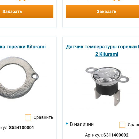
Заказать
Заказать
а горелки Kiturami
Датчик температуры горелки
2 Kiturami
Сравнить
В наличии
Срав
кул:
S554100001
Артикул:
S311400002