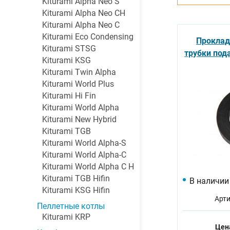
Kiturami Alpha Neo S
Kiturami Alpha Neo CH
Kiturami Alpha Neo C
Kiturami Eco Condensing
Проклад
Kiturami STSG
трубки пода
Kiturami KSG
Kiturami Twin Alpha
Kiturami World Plus
Kiturami Hi Fin
Kiturami World Alpha
Kiturami New Hybrid
Kiturami TGB
Kiturami World Alpha-S
Kiturami World Alpha-C
Kiturami World Alpha C H
Kiturami TGB Hifin
В наличии
Kiturami KSG Hifin
Арти
Пеллетные котлы
Kiturami KRP
Цен