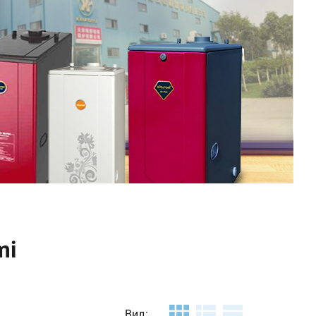
mi
Вид: