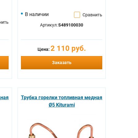
В наличии
Сравнить
нить
Артикул:
S489100030
2 110 руб.
Цена:
Заказать
дная
Трубка горелки топливная медная
Ø5 Kiturami