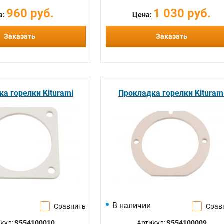
960 руб.
1 030 руб.
а:
Цена:
Заказать
Заказать
а горелки Kiturami
Прокладка горелки Kituram
В наличии
Сравнить
Срав
кул:
S554100010
Артикул:
S554100009