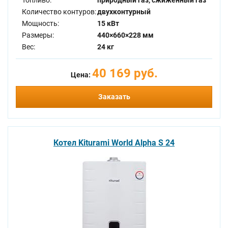
Топливо:
природный газ, сжиженный газ
Количество контуров:
двухконтурный
Мощность:
15 кВт
Размеры:
440×660×228 мм
Вес:
24 кг
40 169 руб.
Цена:
Заказать
Котел Kiturami World Alpha S 24