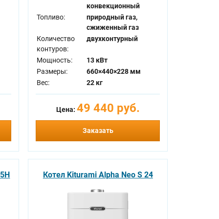
конвекционный
Топливо:
природный газ,
сжиженный газ
Количество
двухконтурный
контуров:
Мощность:
13 кВт
Размеры:
660×440×228 мм
Вес:
22 кг
49 440 руб.
Цена:
Заказать
35H
Котел Kiturami Alpha Neo S 24