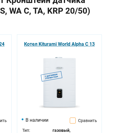
ит Кронштейн датчика
S, WA C, TA, KRP 20/50)
24
Котел Kiturami World Alpha C 13
В наличии
ить
Сравнить
Тип:
газовый,