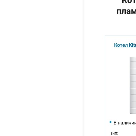
Кот
плам
Котел Kit
В наличи
Тип: