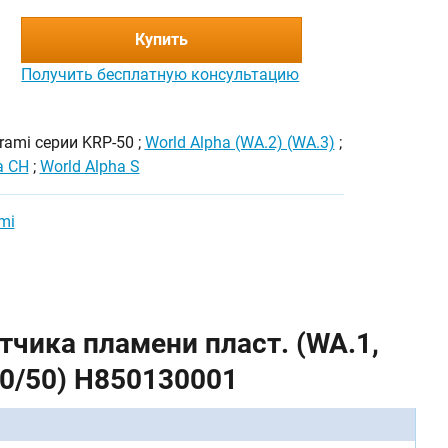
Купить
Получить бесплатную консультацию
rami серии KRP-50 ;
World Alpha (WA.2) (WA.3)
;
a CH
;
World Alpha S
mi
чика пламени пласт. (WA.1,
 20/50) H850130001