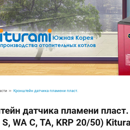
асти
Кронштейн датчика пламени пласт.
ейн датчика пламени пласт. 
S, WA C, TA, KRP 20/50) Kitu