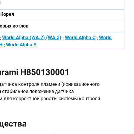
i
Корея
зовых котлов
;
World Alpha (WA.2) (WA.3)
;
World Alpha C
;
World
H
;
World Alpha S
urami H850130001
датчика контроля пламени (ионизационного
 и стабильное положение датчика
ым для корректной работы системы контроля
щества