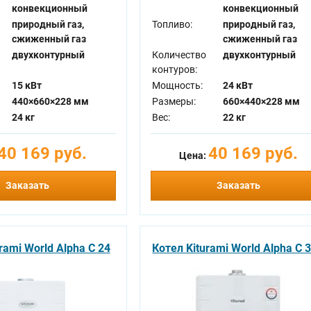
конвекционный
конвекционный
природный газ,
Топливо:
природный газ,
сжиженный газ
сжиженный газ
двухконтурный
Количество
двухконтурный
контуров:
15 кВт
Мощность:
24 кВт
440×660×228 мм
Размеры:
660×440×228 мм
24 кг
Вес:
22 кг
40 169 руб.
40 169 руб.
Цена:
Заказать
Заказать
rami World Alpha C 24
Котел Kiturami World Alpha C 