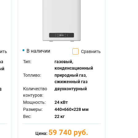
В наличии
ить
Сравнить
аз
Тип:
газовый,
конденсационный
ый
Топливо:
природный газ,
сжиженный газ
Количество
двухконтурный
8
контуров:
Мощность:
24 кВт
Размеры:
440×660×228 мм
Вес:
22 кг
59 740 руб.
Цена: