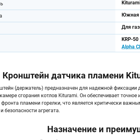
Kituram
ль
Южная 
а
Для га
KRP-50 
Alpha C
Кронштейн датчика пламени Kit
тейн (держатель) предназначен для надежной фиксации 
 камере сгорания котлов Kiturami. Он обеспечивает точное
 фронта пламени горелки, что является критически важн
 и безопасности агрегата.
Назначение и преиму