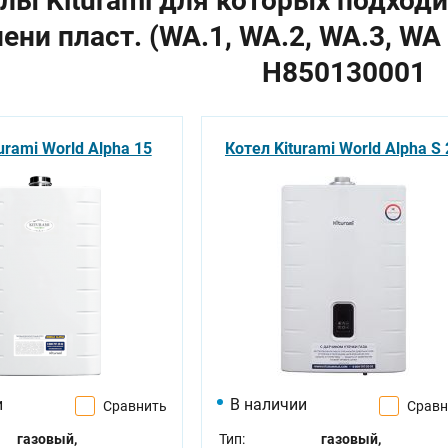
лы Kiturami для которых подход
ени пласт. (WA.1, WA.2, WA.3, WA 
H850130001
urami World Alpha 15
Котел Kiturami World Alpha S 
и
В наличии
Сравнить
Сравн
газовый,
Тип:
газовый,