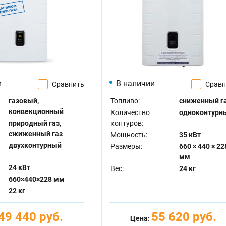
и
В наличии
Сравнить
Сравн
газовый,
Топливо:
сниженный г
конвекционный
Количество
одноконтурн
природный газ,
контуров:
сжиженный газ
Мощность:
35 кВт
двухконтурный
Размеры:
660 × 440 × 22
мм
24 кВт
Вес:
24 кг
660×440×228 мм
22 кг
49 440 руб.
55 620 руб.
Цена: