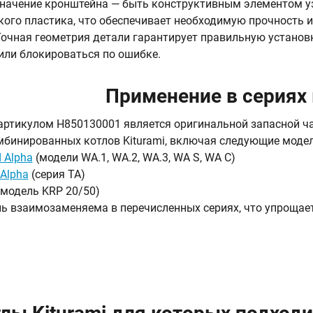
начение кронштейна — быть конструктивным элементом уз
кого пластика, что обеспечивает необходимую прочность и
Точная геометрия детали гарантирует правильную установк
или блокироваться по ошибке.
Применение в сериях
артикулом H850130001 является оригинальной запасной ча
мбинированных котлов Kiturami, включая следующие модел
d Alpha
(модели WA.1, WA.2, WA.3, WA S, WA C)
 Alpha
(серия TA)
модель KRP 20/50)
ь взаимозаменяема в перечисленных сериях, что упрощает