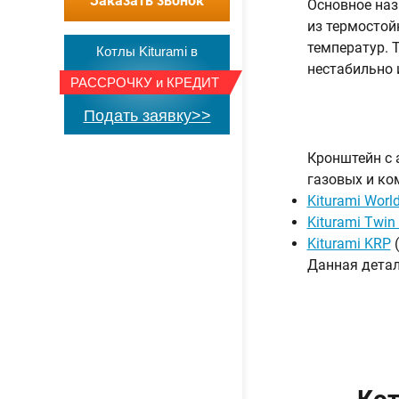
Заказать звонок
Основное наз
из термостой
температур. 
Котлы Kiturami в
нестабильно 
РАССРОЧКУ
и
КРЕДИТ
Подать заявку>>
Кронштейн с 
газовых и ко
Kiturami Worl
Kiturami Twin
Kiturami KRP
(
Данная детал