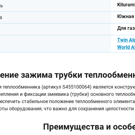
Kituram
ль
Южная 
а
Для га
Twin Al
World A
ение зажима трубки теплообменн
 теплообменника (артикул S455100064) является констр
епления и фиксации змеевика (трубки) основного теплообм
еспечить стабильное положение теплообменного элемента
оты оборудования, что важно для сохранения целостности
Преимущества и особ