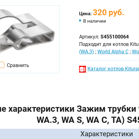
320 руб.
Цена:
В наличии
Артикул:
S455100064
Подходит для котлов Kit
(WA.3)
;
World Alpha C
;
Wo
Сравнить
Каталог котлов Kitura
е характеристики Зажим трубки 
WA.3, WA S, WA C, TA) S
Характеристики