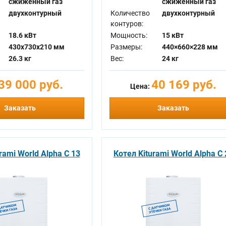
сжиженный газ
сжиженный газ
двухконтурный
Количество
двухконтурный
контуров:
18.6 кВт
Мощность:
15 кВт
430x730x210 мм
Размеры:
440×660×228 мм
26.3 кг
Вес:
24 кг
39 000 руб.
40 169 руб.
Цена:
Заказать
Заказать
rami World Alpha C 13
Котел Kiturami World Alpha C 