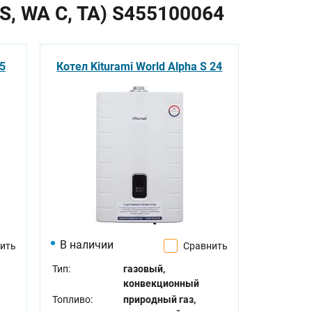
S, WA C, TA) S455100064
15
Котел Kiturami World Alpha S 24
В наличии
ить
Сравнить
Тип:
газовый,
конвекционный
Топливо:
природный газ,