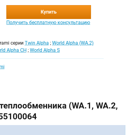
Купить
Получить бесплатную консультацию
urami серии
Twin Alpha
;
World Alpha (WA.2)
rld Alpha CH
;
World Alpha S
mi
теплообменника (WA.1, WA.2,
455100064