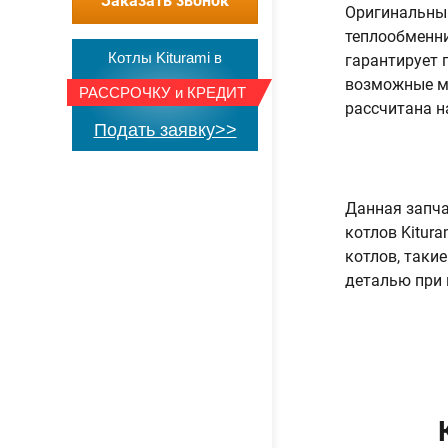
Заказать звонок
Оригинальный
теплообменни
Котлы Kiturami в
гарантирует 
возможные ме
РАССРОЧКУ
и
КРЕДИТ
рассчитана н
Подать заявку>>
Данная запча
котлов Kitura
котлов, таки
деталью при 