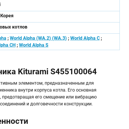
i
Корея
зовых котлов
pha
;
World Alpha (WA.2) (WA.3)
;
World Alpha C
;
lpha CH
;
World Alpha S
ика Kiturami S455100064
уктивным элементом, предназначенным для
енника внутри корпуса котла. Его основная
, предотвращая его смещение или вибрацию
 соединений и долговечности конструкции.
енности