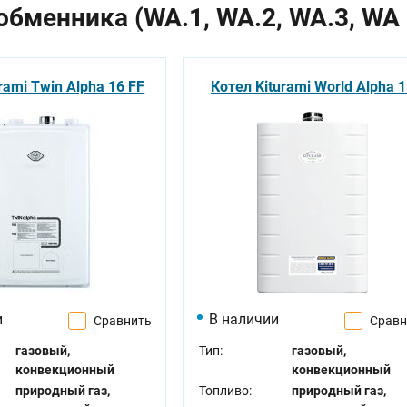
обменника (WA.1, WA.2, WA.3, WA 
rami Twin Alpha 16 FF
Котел Kiturami World Alpha 
и
В наличии
Сравнить
Сравн
газовый,
Тип:
газовый,
конвекционный
конвекционный
природный газ,
Топливо:
природный газ,