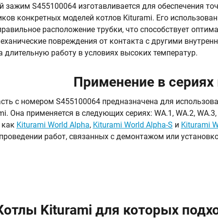
 зажим S455100064 изготавливается для обеспечения точ
ков конкретных моделей котлов Kiturami. Его использова
правильное расположение трубки, что способствует опти
ханические повреждения от контакта с другими внутрен
а длительную работу в условиях высоких температур.
Применение в сериях
сть с номером S455100064 предназначена для использова
mi. Она применяется в следующих сериях: WA.1, WA.2, WA.3,
е как
Kiturami World Alpha
,
Kiturami World Alpha-S
и
Kiturami W
проведении работ, связанных с демонтажом или установко
Котлы Kiturami для которых подх