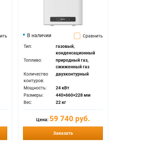
В наличии
ить
Сравнить
Тип:
газовый,
конденсационный
Топливо:
природный газ,
сжиженный газ
Количество
двухконтурный
контуров:
Мощность:
24 кВт
Размеры:
440×660×228 мм
Вес:
22 кг
59 740 руб.
Цена:
Заказать