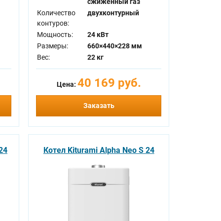
сжиженный газ
Количество
двухконтурный
контуров:
Мощность:
24 кВт
Размеры:
660×440×228 мм
Вес:
22 кг
40 169 руб.
Цена:
Заказать
24
Котел Kiturami Alpha Neo S 24