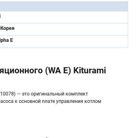
i
Корея
lpha E
ционного (WA E) Kiturami
410078) — это оригинальный комплект
асоса к основной плате управления котлом