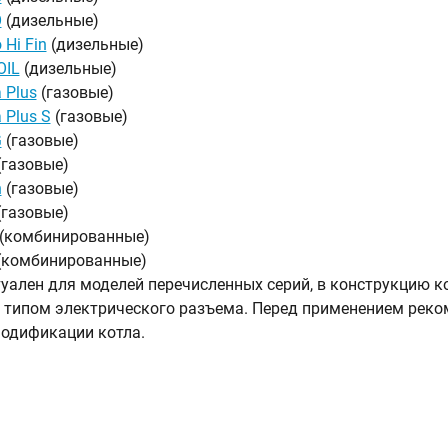
O
(дизельные)
 Hi Fin
(дизельные)
OIL
(дизельные)
 Plus
(газовые)
 Plus S
(газовые)
G
(газовые)
(газовые)
n
(газовые)
(газовые)
(комбинированные)
(комбинированные)
уален для моделей перечисленных серий, в конструкцию к
типом электрического разъема. Перед применением реком
одификации котла.