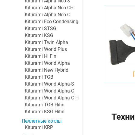
Kiturami Alpha Neo S
Kiturami Alpha Neo CH
Kiturami Alpha Neo C
Kiturami Eco Condensing
Kiturami STSG
Kiturami KSG
Kiturami Twin Alpha
Kiturami World Plus
Kiturami Hi Fin
Kiturami World Alpha
Kiturami New Hybrid
Kiturami TGB
Kiturami World Alpha-S
Kiturami World Alpha-C
Kiturami World Alpha C H
Kiturami TGB Hifin
Kiturami KSG Hifin
Техни
Пеллетные котлы
Kiturami KRP