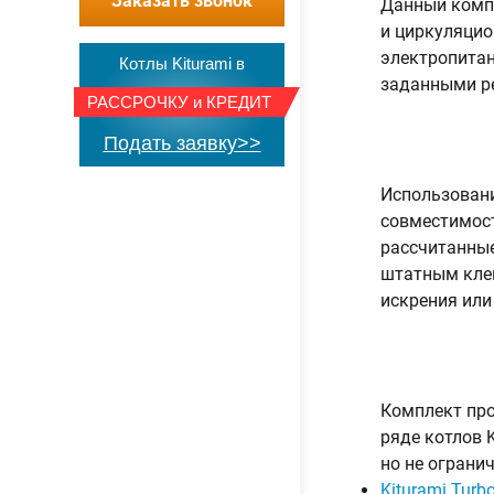
Заказать звонок
Данный компл
и циркуляцио
электропитан
Котлы Kiturami в
заданными р
РАССРОЧКУ
и
КРЕДИТ
Подать заявку>>
Использовани
совместимост
рассчитанные
штатным клем
искрения или
Комплект про
ряде котлов 
но не ограни
Kiturami Turb