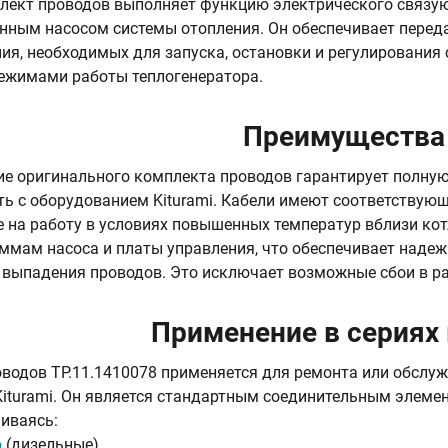
ект проводов выполняет функцию электрического связую
нным насосом системы отопления. Он обеспечивает перед
ия, необходимых для запуска, остановки и регулирования 
ежимами работы теплогенератора.
Преимущества
е оригинального комплекта проводов гарантирует полну
ь с оборудованием Kiturami. Кабели имеют соответствующе
 на работу в условиях повышенных температур вблизи ко
мам насоса и платы управления, что обеспечивает надежн
 выпадения проводов. Это исключает возможные сбои в ра
Применение в сериях
водов TP.11.1410078 применяется для ремонта или обслу
Kiturami. Он является стандартным соединительным элеме
чиваясь:
o
(дизельные)