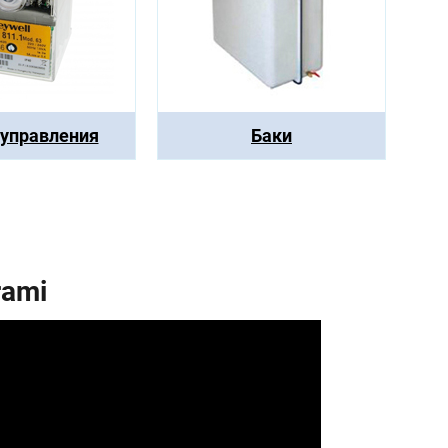
 управления
Баки
rami