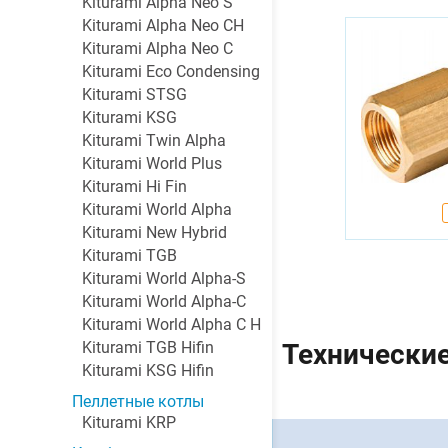
Kiturami Alpha Neo S
Kiturami Alpha Neo CH
Kiturami Alpha Neo C
Kiturami Eco Condensing
Kiturami STSG
Kiturami KSG
Kiturami Twin Alpha
Kiturami World Plus
Kiturami Hi Fin
Kiturami World Alpha
Kiturami New Hybrid
Kiturami TGB
Kiturami World Alpha-S
Kiturami World Alpha-C
Kiturami World Alpha C H
Технические
Kiturami TGB Hifin
Kiturami KSG Hifin
Пеллетные котлы
Kiturami KRP