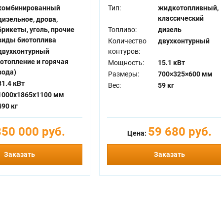
комбинированный
Тип:
жидкотопливный,
классический
дизельное, дрова,
брикеты, уголь, прочие
Топливо:
дизель
виды биотоплива
Количество
двухконтурный
двухконтурный
контуров:
(отопление и горячая
Мощность:
15.1 кВт
вода)
Размеры:
700×325×600 мм
81.4 кВт
Вес:
59 кг
1000x1865x1100 мм
490 кг
350 000 руб.
59 680 руб.
Цена:
Заказать
Заказать