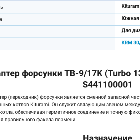
Kituram
ль
Южная 
а
Для ди
KRM 30
птер форсунки TB-9/17K (Turbo 13
S441100001
ер (переходник) форсунки является сменной запасной ча
ных котлов Kiturami. Он служит связующим звеном межд
котла, обеспечивая герметичное соединение и точную фи
я правильного факела пламени.
Назначение