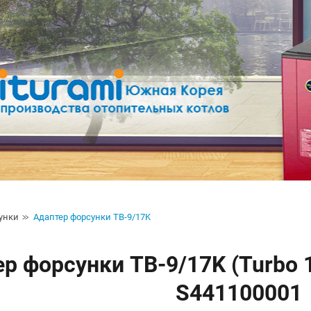
унки
Адаптер форсунки TB-9/17K
р форсунки TB-9/17K (Turbo 1
S441100001