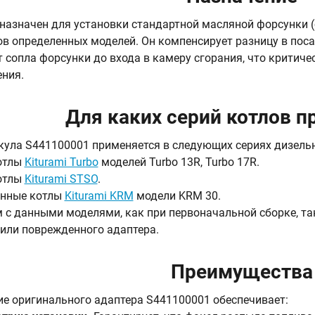
назначен для установки стандартной масляной форсунки (с
ов определенных моделей. Он компенсирует разницу в пос
т сопла форсунки до входа в камеру сгорания, что критич
ения.
Для каких серий котлов п
кула S441100001 применяется в следующих сериях дизельн
отлы
Kiturami Turbo
моделей Turbo 13R, Turbo 17R.
отлы
Kiturami STSO
.
нные котлы
Kiturami KRM
модели KRM 30.
 с данными моделями, как при первоначальной сборке, так
или поврежденного адаптера.
Преимущества
е оригинального адаптера S441100001 обеспечивает: