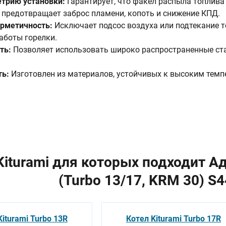
трию установки:
Гарантирует, что факел распыла топлива
о предотвращает заброс пламени, копоть и снижение КПД.
рметичность:
Исключает подсос воздуха или подтекание то
аботы горелки.
ть:
Позволяет использовать широко распространенные ста
ть:
Изготовлен из материалов, устойчивых к высоким темп
iturami для которых подходит А
(Turbo 13/17, KRM 30) S
Kiturami Turbo 13R
Котел Kiturami Turbo 17R