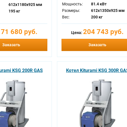
Мощность:
81.4 кВт
612x1180x925 мм
Размеры:
612x1350x925 мм
195 кг
Вес:
200 кг
171 680 руб.
204 743 руб.
Цена:
Заказать
Заказать
turami KSG 200R GAS
Котел Kiturami KSG 300R GA