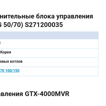
инительные блока управления
G 50/70) S271200035
i
Корея
зовых котлов
70 100/150
авления GTX-4000MVR