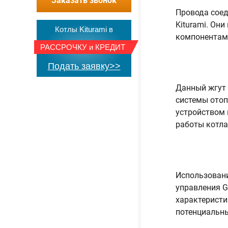
Заказать звонок
Провода соед
Kiturami. Он
Котлы Kiturami в
компонентам 
РАССРОЧКУ
и
КРЕДИТ
Подать заявку>>
Данный жгут 
системы отоп
устройством 
работы котла
Использовани
управления G
характеристи
потенциальны