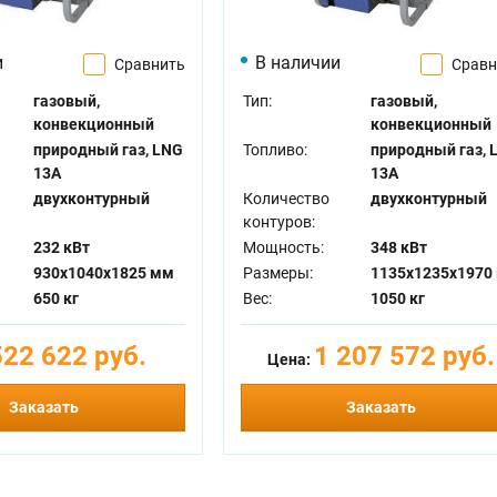
и
В наличии
Сравнить
Сравн
газовый,
Тип:
газовый,
конвекционный
конвекционный
природный газ, LNG
Топливо:
природный газ, 
13A
13A
двухконтурный
Количество
двухконтурный
контуров:
232 кВт
Мощность:
348 кВт
930x1040x1825 мм
Размеры:
1135x1235x1970
650 кг
Вес:
1050 кг
522 622 руб.
1 207 572 руб.
Цена:
Заказать
Заказать