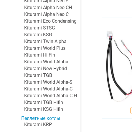
Kiturami Alpha Neo S
Kiturami Alpha Neo CH
Kiturami Alpha Neo C
Kiturami Eco Condensing
Kiturami STSG
Kiturami KSG
Kiturami Twin Alpha
Kiturami World Plus
Kiturami Hi Fin
Kiturami World Alpha
Kiturami New Hybrid
Kiturami TGB
Kiturami World Alpha-S
Kiturami World Alpha-C
Kiturami World Alpha C H
Kiturami TGB Hifin
Kiturami KSG Hifin
Пеллетные котлы
Kiturami KRP