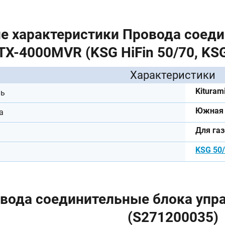
е характеристики Провода соед
TX-4000MVR (KSG HiFin 50/70, KS
Характеристики
Kituram
ль
Южная 
а
Для га
KSG 50/
вода соединительные блока упр
(S271200035)