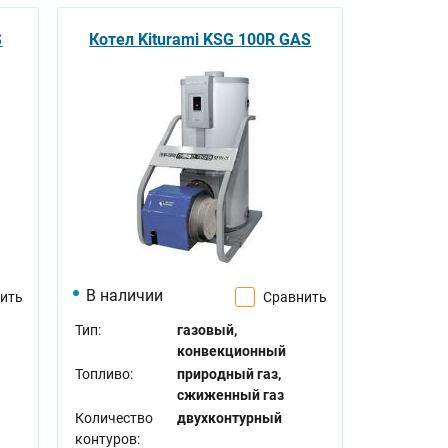
S
Котел Kiturami KSG 100R GAS
В наличии
ить
Сравнить
Тип:
газовый,
конвекционный
Топливо:
природный газ,
сжиженный газ
Количество
двухконтурный
контуров: