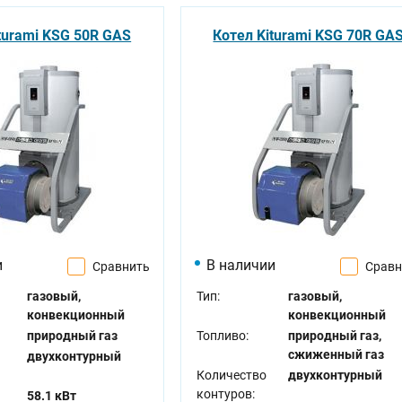
turami KSG 50R GAS
Котел Kiturami KSG 70R GA
и
В наличии
Сравнить
Сравн
газовый,
Тип:
газовый,
конвекционный
конвекционный
природный газ
Топливо:
природный газ,
сжиженный газ
двухконтурный
Количество
двухконтурный
контуров:
58.1 кВт