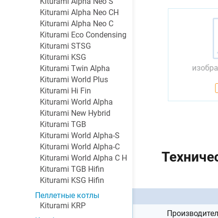
Kiturami Alpha Neo S
Kiturami Alpha Neo CH
Kiturami Alpha Neo C
Kiturami Eco Condensing
Kiturami STSG
Kiturami KSG
Kiturami Twin Alpha
Kiturami World Plus
Kiturami Hi Fin
Kiturami World Alpha
Kiturami New Hybrid
Kiturami TGB
Kiturami World Alpha-S
Kiturami World Alpha-C
Техниче
Kiturami World Alpha C H
Kiturami TGB Hifin
Kiturami KSG Hifin
Пеллетные котлы
Kiturami KRP
Производите