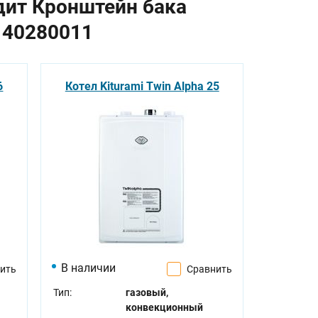
дит Кронштейн бака
140280011
6
Котел Kiturami Twin Alpha 25
В наличии
ить
Сравнить
Тип:
газовый,
конвекционный