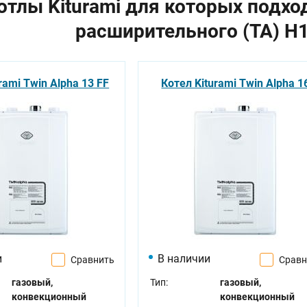
отлы Kiturami для которых подхо
расширительного (TA) H
rami Twin Alpha 13 FF
Котел Kiturami Twin Alpha 1
и
В наличии
Сравнить
Сравн
газовый,
Тип:
газовый,
конвекционный
конвекционный