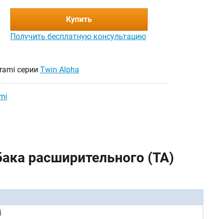
Купить
Получить бесплатную консультацию
urami серии
Twin Alpha
mi
ака расширительного (TA)
i