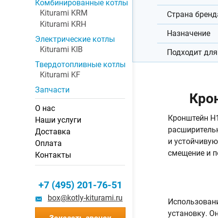
Комбинированные котлы
Kiturami KRM
Страна бренд
Kiturami KRH
Назначение
Электрические котлы
Kiturami KIB
Подходит для
Твердотопливные котлы
Kiturami KF
Запчасти
Крон
О нас
Кронштейн H1
Наши услуги
расширительн
Доставка
и устойчивую
Оплата
смещение и п
Контакты
+7 (495) 201-76-51
box@kotly-kiturami.ru
Использовани
установку. О