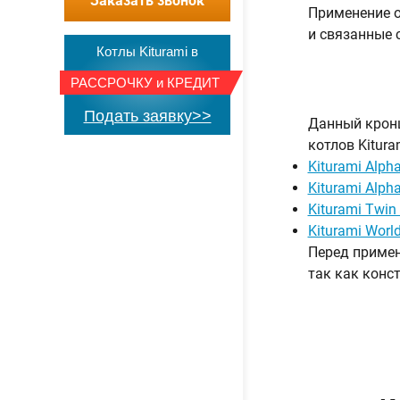
Заказать звонок
Применение о
и связанные 
Котлы Kiturami в
РАССРОЧКУ
и
КРЕДИТ
Подать заявку>>
Данный кронш
котлов Kitur
Kiturami Alpha
Kiturami Alpha
Kiturami Twin
Kiturami World
Перед примен
так как конс