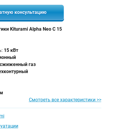
атную консультацию
ки Kiturami Alpha Neo C 15
ь:
15 кВт
ционный
 сжиженный газ
ухконтурный
мм
Смотреть все характеристики >>
mi
луатации