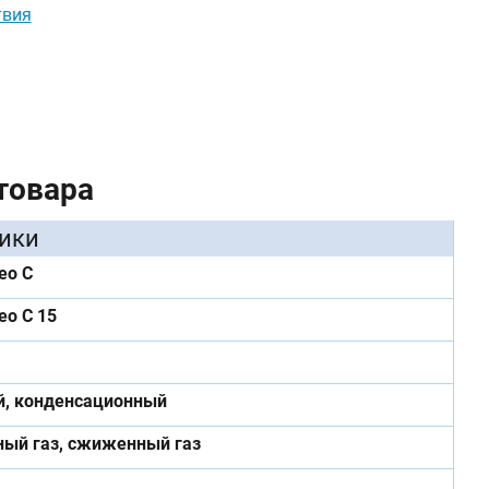
твия
товара
ики
eo C
eo C 15
й, конденсационный
ный газ, сжиженный газ
я