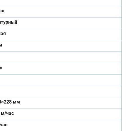
ая
нтурный
ная
м
н
0×228 мм
. м/час
/час