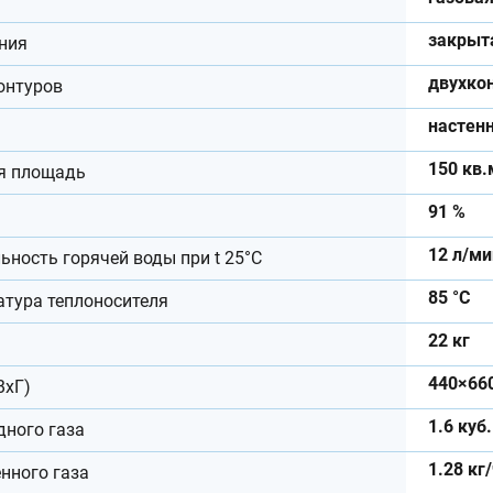
закрыт
ния
двухко
онтуров
настен
150 кв.
я площадь
91 %
12 л/ми
ьность горячей воды при t 25°C
85 °С
атура теплоносителя
22 кг
440×66
ВхГ)
1.6 куб
дного газа
1.28 кг
нного газа