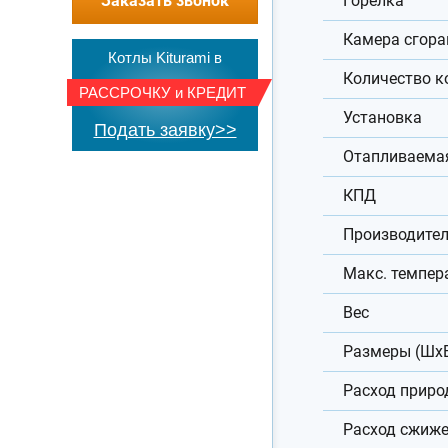
Заказать звонок
Горелка
Камера сгора
Котлы Kiturami в
Количество к
РАССРОЧКУ
и
КРЕДИТ
Установка
Подать заявку>>
Отапливаема
КПД
Производител
Макс. темпер
Вес
Размеры (Шх
Расход приро
Расход сжиже