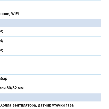
нное, WiFi
t;
t;
t;
мбар
или 80/82 мм
Холла вентилятора, датчик утечки газа