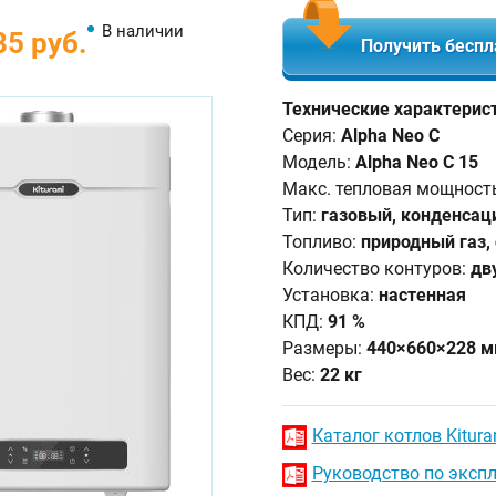
В наличии
85 руб.
Получить беспл
Технические характеристи
Серия:
Alpha Neo C
Модель:
Alpha Neo C 15
Макс. тепловая мощност
Тип:
газовый, конденса
Топливо:
природный газ,
Количество контуров:
дв
Установка:
настенная
КПД:
91 %
Размеры:
440×660×228 
Вес:
22 кг
Каталог котлов Kitura
Руководство по эксп