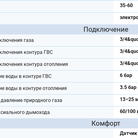
35-60
электро
Подключение
3/4&quo
ключения газа
3/4&quo
ключения контура ГВС
3/4&quo
ключения контура отопления
6 бар
ие воды в контуре ГВС
3.5 бар
ие воды в контуре отопления
13–25 
давление природного газа
60/100 
ксиального дымохода
Комфорт
Датчик 